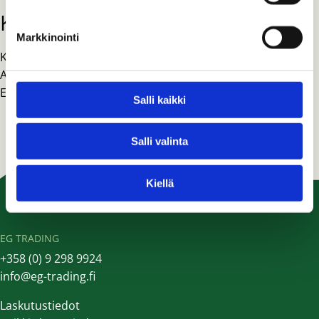
Kuvaus
Markkinointi
Kiipeilyploki kolmella kiinnityspisteellä.
Alumiinia, murtolujuus 24 kN, max Ø 14mm köydelle.
EN 12278 ja EN 795-B normien mukainen.
Salli kaikki
Salli valinta
Kiellä
EG TRADING
+358 (0) 9 298 9924
info@eg-trading.fi
Laskutustiedot