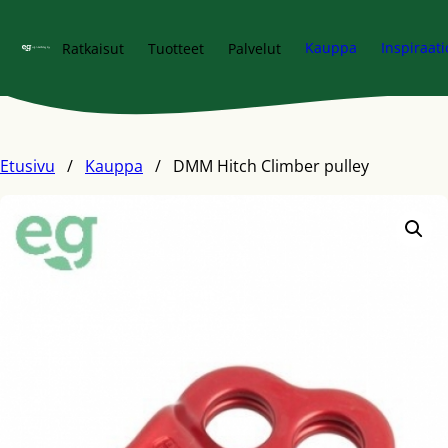
Siirry pääsisältöön
Kauppa
Inspiraati
Ratkaisut
Tuotteet
Palvelut
Etusivu
/
Kauppa
/
DMM Hitch Climber pulley