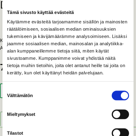
DMM Hitch Climber pulley
Tämä sivusto käyttää evästeitä
Osastot:
,
ARBORISTITUOTTEET
MUUT TUOTTEET
Käytämme evästeitä tarjoamamme sisällön ja mainosten
räätälöimiseen, sosiaalisen median ominaisuuksien
tukemiseen ja kävijämäärämme analysoimiseen. Lisäksi
Kiipeilyploki kolmella kiinnityspisteellä.
jaamme sosiaalisen median, mainosalan ja analytiikka-
Alumiinia, murtolujuus 24 kN, max Ø 14mm köydelle.
alan kumppaneillemme tietoja siitä, miten käytät
sivustoamme. Kumppanimme voivat yhdistää näitä
74,05
€
tietoja muihin tietoihin, joita olet antanut heille tai joita on
kerätty, kun olet käyttänyt heidän palvelujaan.
DMM
Suostumuksen
LISÄÄ OSTOSKORIIN
Hitch
Välttämätön
valinta
Climber
pulley
Mieltymykset
määrä
Kuvaus
Tilastot