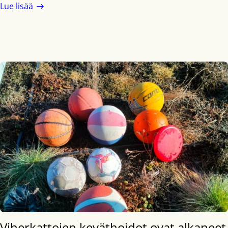
Lue lisää
Viherkattojen keväthoidot ovat alkaneet