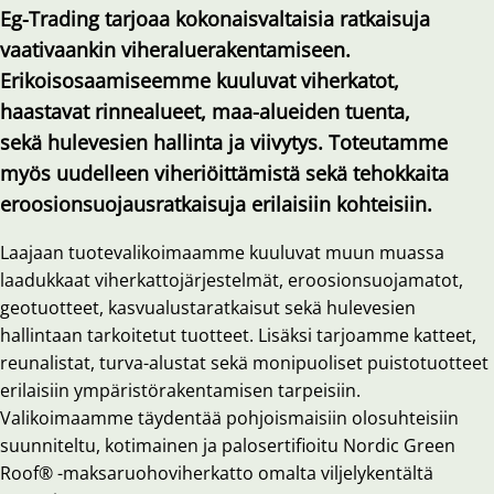
Eg-Trading tarjoaa kokonaisvaltaisia ratkaisuja
vaativaankin viheraluerakentamiseen.
Erikoisosaamiseemme kuuluvat viherkatot,
haastavat rinnealueet, maa-alueiden tuenta,
sekä hulevesien hallinta ja viivytys. Toteutamme
myös uudelleen viheriöittämistä sekä tehokkaita
eroosionsuojausratkaisuja erilaisiin kohteisiin.
Laajaan tuotevalikoimaamme kuuluvat muun muassa
laadukkaat viherkattojärjestelmät, eroosionsuojamatot,
geotuotteet, kasvualustaratkaisut sekä hulevesien
hallintaan tarkoitetut tuotteet. Lisäksi tarjoamme katteet,
reunalistat, turva-alustat sekä monipuoliset puistotuotteet
erilaisiin ympäristörakentamisen tarpeisiin.
Valikoimaamme täydentää pohjoismaisiin olosuhteisiin
suunniteltu, kotimainen ja palosertifioitu Nordic Green
Roof® -maksaruohoviherkatto omalta viljelykentältä