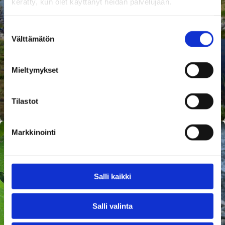
kerätty, kun olet käyttänyt heidän palvelujaan.
Suostumuksen
Välttämätön
valinta
Mieltymykset
Hulevesien hallinta
Tutustu ratkaisuun
Tilastot
Markkinointi
Salli kaikki
Salli valinta