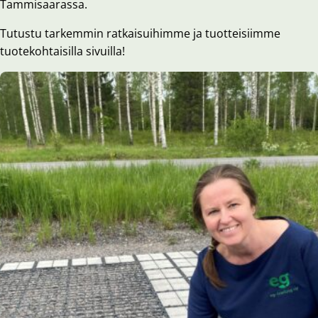
Tammisaarassa.
Tutustu tarkemmin ratkaisuihimme ja tuotteisiimme
tuotekohtaisilla sivuilla!