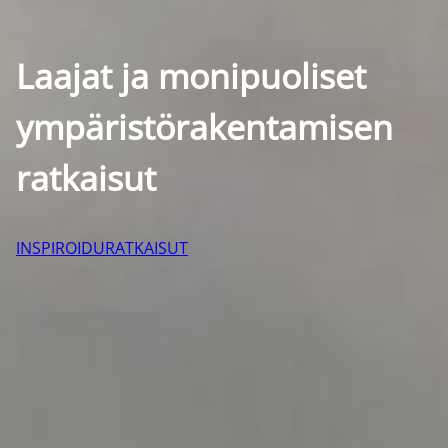
Laajat ja monipuoliset
ympäristö­rakentamisen
ratkaisut
INSPIROIDU
RATKAISUT