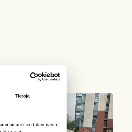
Tietoja
 ominaisuuksien tukemiseen
tiikka-alan