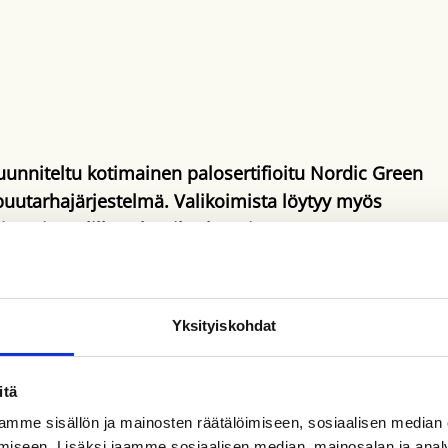
unniteltu kotimainen palosertifioitu Nordic Green
uutarhajärjestelmä. Valikoimista löytyy myös
ojen ajoväylille sekä viherkattojen
vat useille erityyppisille katoille, kattoterasseille
Yksityiskohdat
itä
mme sisällön ja mainosten räätälöimiseen, sosiaalisen median
iseen. Lisäksi jaamme sosiaalisen median, mainosalan ja analy