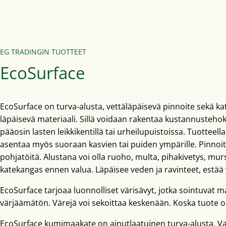
EG TRADINGIN TUOTTEET
EcoSurface
EcoSurface on turva-alusta, vettäläpäisevä pinnoite sekä k
läpäisevä materiaali. Sillä voidaan rakentaa kustannustehok
pääosin lasten leikkikentillä tai urheilupuistoissa. Tuotteel
asentaa myös suoraan kasvien tai puiden ympärille. Pinnoi
pohjatöitä. Alustana voi olla ruoho, multa, pihakivetys, mu
katekangas ennen valua. Läpäisee veden ja ravinteet, estää 
EcoSurface tarjoaa luonnolliset värisävyt, jotka sointuvat m
värjäämätön. Värejä voi sekoittaa keskenään. Koska tuote on 
EcoSurface kumimaakate on ainutlaatuinen turva-alusta. Va