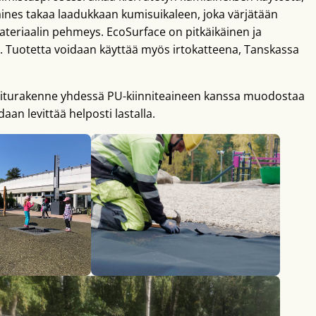
aines takaa laadukkaan kumisuikaleen, joka värjätään
materiaalin pehmeys. EcoSurface on pitkäikäinen ja
i. Tuotetta voidaan käyttää myös irtokatteena, Tanskassa
Kuiturakenne yhdessä PU-kiinniteaineen kanssa muodostaa
aan levittää helposti lastalla.