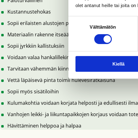
Paloturvallinen
olet antanut heille tai joita o
Kustannustehokas
Suostumuksen
Sopii erilaisten alustojen päälle, pohjarakenteita ei tarvi
Välttämätön
valinta
Materiaalin rakenne itseään kantava
Sopii jyrkkiin kallistuksiin
Voidaan valaa hankalillekin alueille
Kiellä
Tarvitaan vähemmän kiinniteainetta kuin muissa raevalu
Vettä läpäisevä pinta toimii hulevesiratkaisuna
Sopii myös sisätiloihin
Kulumakohtia voidaan korjata helposti ja edullisesti ilm
Vanhojen leikki- ja liikuntapaikkojen korjaus voidaan to
Hävittäminen helppoa ja halpaa