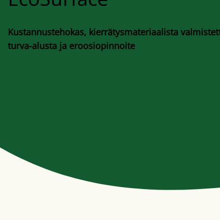
Kustannustehokas, kierrätysmateriaalista valmistet
turva-alusta ja eroosiopinnoite