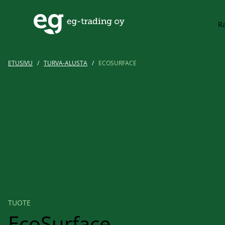
Siirry pääsisältöön
Ra
ETUSIVU
/
TURVA-ALUSTA
/
ECOSURFACE
TUOTE
EcoSurface