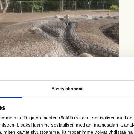
Yksityiskohdat
aan ja herkille alueille
itä
isten muotojen esiintuomiseksi
mme sisällön ja mainosten räätälöimiseen, sosiaalisen median
iseen. Lisäksi jaamme sosiaalisen median, mainosalan ja analy
, miten käytät sivustoamme. Kumppanimme voivat yhdistää näitä t