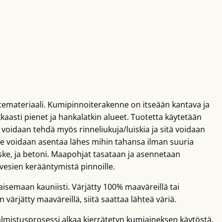
atemateriaali. Kumipinnoiterakenne on itseään kantava ja
kaasti pienet ja hankalatkin alueet. Tuotetta käytetään
la voidaan tehdä myös rinneliukuja/luiskia ja sitä voidaan
te voidaan asentaa lähes mihin tahansa ilman suuria
rske, ja betoni. Maapohjat tasataan ja asennetaan
vesien kerääntymistä pinnoille.
aisemaan kauniisti. Värjätty 100% maaväreillä tai
värjätty maaväreillä, siitä saattaa lähteä väriä.
lmistusprosessi alkaa kierrätetyn kumiaineksen käytöstä,