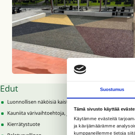
Edut
Suostumus
Luonnollisen näköisiä kaistaleita, ideaalinen metsämaisem
Tämä sivusto käyttää eväste
Kauniita värivaihtoehtoja, joita voidaan sekoittaa graaf
Käytämme evästeitä tarjoama
Kierrätystuote
ja kävijämäärämme analysoim
kumppaneillemme tietoja siitä