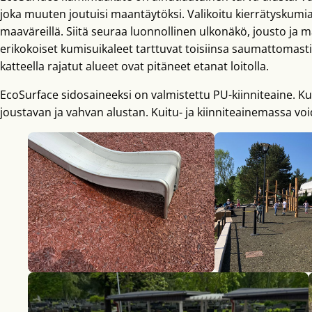
joka muuten joutuisi maantäytöksi. Valikoitu kierrätyskumi
maaväreillä. Siitä seuraa luonnollinen ulkonäkö, jousto ja 
erikokoiset kumisuikaleet tarttuvat toisiinsa saumattomast
katteella rajatut alueet ovat pitäneet etanat loitolla.
EcoSurface sidosaineeksi on valmistettu PU-kiinniteaine. 
joustavan ja vahvan alustan. Kuitu- ja kiinniteainemassa void