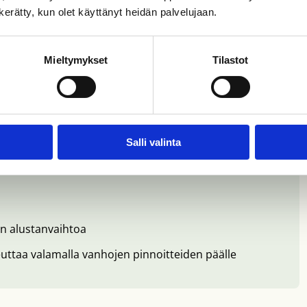
n kerätty, kun olet käyttänyt heidän palvelujaan.
tse vaihtaa
Mieltymykset
Tilastot
Salli valinta
issa
an alustanvaihtoa
teuttaa valamalla vanhojen pinnoitteiden päälle