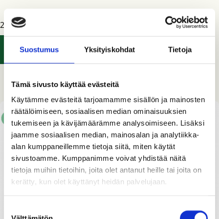
24,40
€
LISÄÄ OSTOSKORIIN
Suostumus
Yksityiskohdat
Tietoja
Tämä sivusto käyttää evästeitä
Käytämme evästeitä tarjoamamme sisällön ja mainosten
räätälöimiseen, sosiaalisen median ominaisuuksien
tukemiseen ja kävijämäärämme analysoimiseen. Lisäksi
jaamme sosiaalisen median, mainosalan ja analytiikka-
alan kumppaneillemme tietoja siitä, miten käytät
sivustoamme. Kumppanimme voivat yhdistää näitä
tietoja muihin tietoihin, joita olet antanut heille tai joita on
kerätty, kun olet käyttänyt heidän palvelujaan.
Suostumuksen
Välttämätön