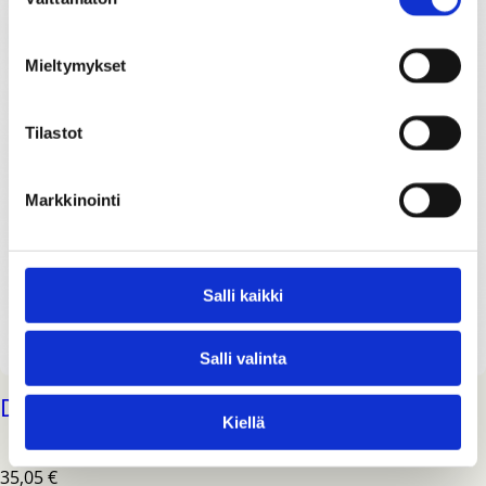
valinta
Mieltymykset
Tilastot
Markkinointi
Salli kaikki
Salli valinta
DMM D-karbiinihaka
Kiellä
35,05
€