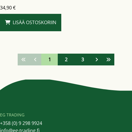
34,90
€
LISÄÄ OSTOSKORIIN
1
2
3
EG TRADING
+358 (0) 9 298 9924
info@eg-trading.fi