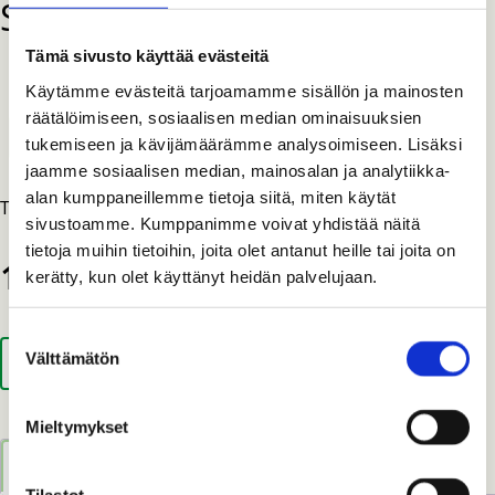
Silky Accel 160 terä
Tämä sivusto käyttää evästeitä
Osastot:
,
,
,
POISTUVAT TUOTTEET -30%
PUUTARHASAHAT
SILKY
Käytämme evästeitä tarjoamamme sisällön ja mainosten
räätälöimiseen, sosiaalisen median ominaisuuksien
TYÖKALUT
tukemiseen ja kävijämäärämme analysoimiseen. Lisäksi
jaamme sosiaalisen median, mainosalan ja analytiikka-
alan kumppaneillemme tietoja siitä, miten käytät
Terän pituus 160 mm. Hammasmäärä 7,5/30 mm.
sivustoamme. Kumppanimme voivat yhdistää näitä
tietoja muihin tietoihin, joita olet antanut heille tai joita on
17,15
€
kerätty, kun olet käyttänyt heidän palvelujaan.
Suostumuksen
Silky
Välttämätön
LISÄÄ OSTOSKORIIN
valinta
Accel
160
Mieltymykset
terä
määrä
Kuvaus