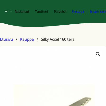
Siirry pääsisältöön
Kauppa
Inspiraati
Ratkaisut
Tuotteet
Palvelut
Etusivu
/
Kauppa
/
Silky Accel 160 terä