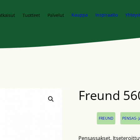
Kauppa
Inspiraatio
Yhteys
tkaisut
Tuotteet
Palvelut
Freund 56
Osastot:
,
FREUND
PENSAS- 
Pensassakset. Itseteroitt