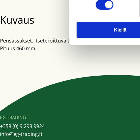
Kuvaus
Kiellä
Pensassakset. Itseteroittuva terä. Terän pituus 160 mm.
Pituus 460 mm.
EG TRADING
+358 (0) 9 298 9924
info@eg-trading.fi