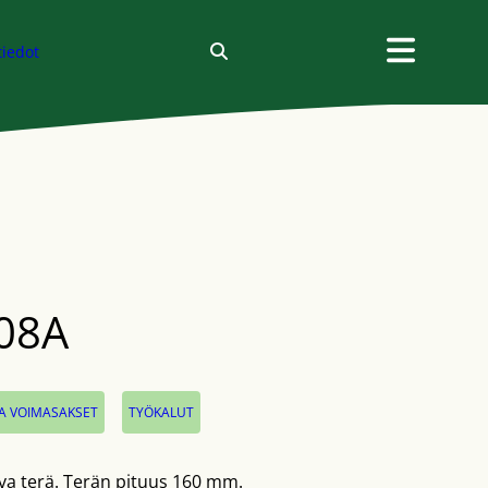
tiedot
08A
,
JA VOIMASAKSET
TYÖKALUT
uva terä. Terän pituus 160 mm.