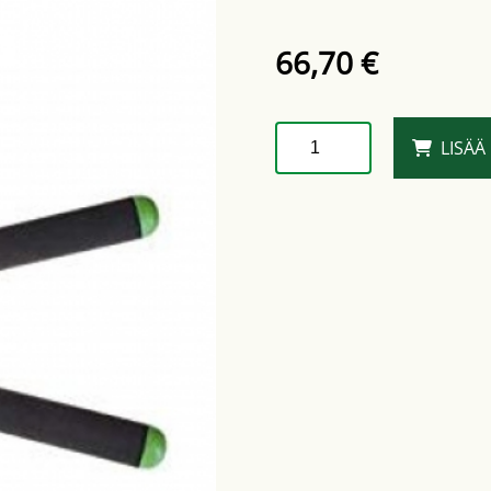
66,70
€
Freund
LISÄÄ
5608A
määrä