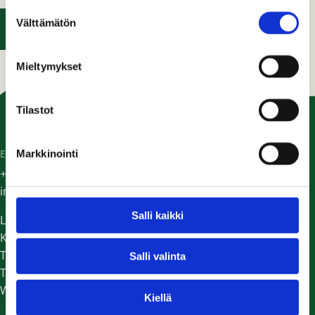
Suostumuksen
Välttämätön
valinta
LISÄÄ OSTOSKORIIN
Mieltymykset
Tilastot
EG TRADING
Markkinointi
+358 (0) 9 298 9924
info@eg-trading.fi
Salli kaikki
Laskutustiedot
Kaikki yhteystiedot
Tilaa uutiskirje
Salli valinta
Tietosuojaseloste
Whistleblower-ilmoituskanava
Kiellä