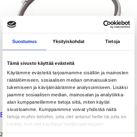
Suostumus
Yksityiskohdat
Tietoja
Tämä sivusto käyttää evästeitä
Käytämme evästeitä tarjoamamme sisällön ja mainosten
räätälöimiseen, sosiaalisen median ominaisuuksien
tukemiseen ja kävijämäärämme analysoimiseen. Lisäksi
jaamme sosiaalisen median, mainosalan ja analytiikka-
alan kumppaneillemme tietoja siitä, miten käytät
sivustoamme. Kumppanimme voivat yhdistää näitä
BEUTELBOY jätesäkinpidike
tietoja muihin tietoihin, joita olet antanut heille tai joita on
kerätty, kun olet käyttänyt heidän palvelujaan.
25,00
€