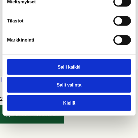
Mieltymykset
Tilastot
Markkinointi
Salli kaikki
Tubtrugs muoviastia 38 l
Salli valinta
23,20
€
Kiellä
LISÄÄ OSTOSKORIIN