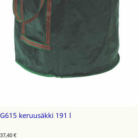
G615 keruusäkki 191 l
37,40
€