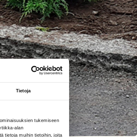
Tietoja
 ominaisuuksien tukemiseen
tiikka-alan
ietoja muihin tietoihin, joita