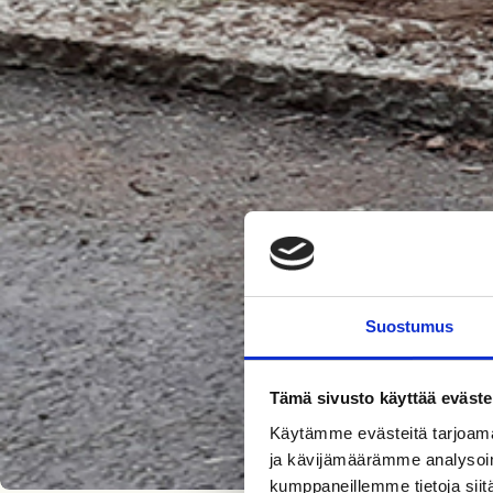
Suostumus
Tämä sivusto käyttää eväste
Käytämme evästeitä tarjoama
ja kävijämäärämme analysoim
kumppaneillemme tietoja siitä