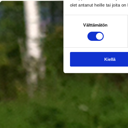
olet antanut heille tai joita o
Suostumuksen
Välttämätön
valinta
Kiellä