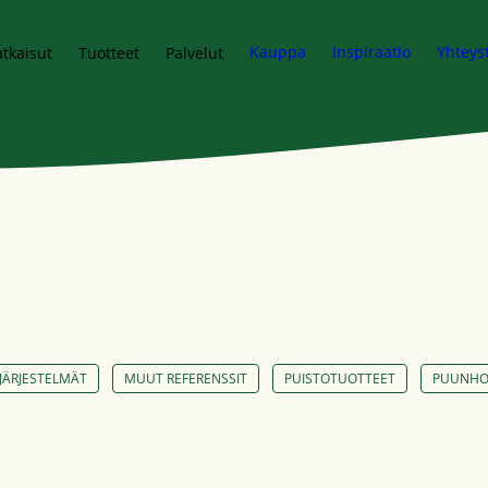
Kauppa
Inspiraatio
Yhteys
tkaisut
Tuotteet
Palvelut
JÄRJESTELMÄT
MUUT REFERENSSIT
PUISTOTUOTTEET
PUUNHOI