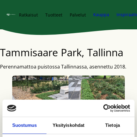
Siirry pääsisältöön
Kauppa
Inspiraati
Ratkaisut
Tuotteet
Palvelut
Tammisaare Park, Tallinna
Perennamattoa puistossa Tallinnassa, asennettu 2018.
Suostumus
Yksityiskohdat
Tietoja