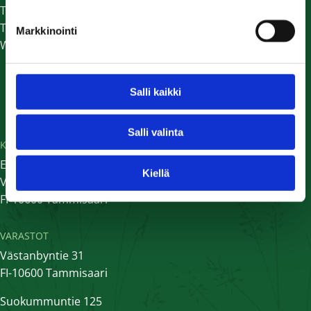
Tilaa uutiskirje
Tietosuojaseloste
Markkinointi
Whistleblower-ilmoituskanava
Salli kaikki
Salli valinta
KÄYNTIOSOITE
EG-Trading Oy
Kiellä
Västanbyntie 31
FI-10600 Tammisaari
VARASTOT
Västanbyntie 31
FI-10600 Tammisaari
Suokummuntie 125