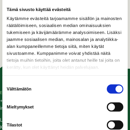
Tämä sivusto käyttää evästeitä
Käytämme evästeitä tarjoamamme sisällön ja mainosten
räätälöimiseen, sosiaalisen median ominaisuuksien
tukemiseen ja kävijämäärämme analysoimiseen. Lisäksi
jaamme sosiaalisen median, mainosalan ja analytiikka-
alan kumppaneillemme tietoja siitä, miten käytät
sivustoamme. Kumppanimme voivat yhdistää näitä
tietoja muihin tietoihin, joita olet antanut heille tai joita on
kerätty, kun olet käyttänyt heidän palvelujaan.
Suostumuksen
Välttämätön
valinta
EG TRADING
+358 (0) 9 298 9924
Mieltymykset
info@eg-trading.fi
Laskutustiedot
Tilastot
Kaikki yhteystiedot