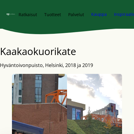
Siirry pääsisältöön
Kauppa
Inspiraati
Ratkaisut
Tuotteet
Palvelut
Kaakaokuorikate
Hyväntoivonpuisto, Helsinki, 2018 ja 2019