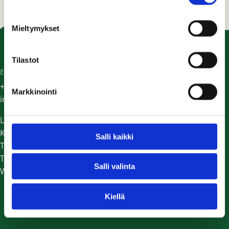
Mieltymykset
Tilastot
EG TRADING
+358 (0) 9 298 9924
Markkinointi
info@eg-trading.fi
Laskutustiedot
Kaikki yhteystiedot
Salli kaikki
Tilaa uutiskirje
Tietosuojaseloste
Salli valinta
Whistleblower-ilmoituskanava
Kiellä