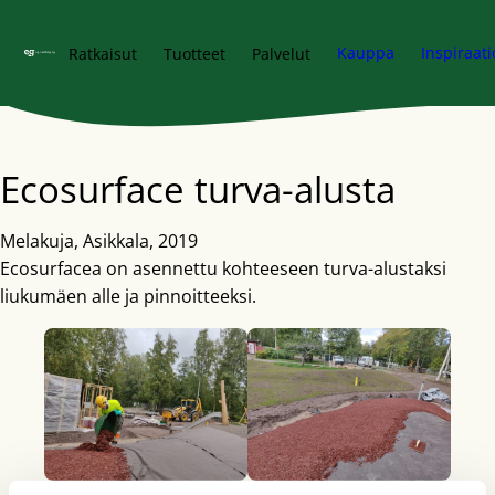
Siirry pääsisältöön
Kauppa
Inspiraati
Ratkaisut
Tuotteet
Palvelut
Ecosurface turva-alusta
Melakuja, Asikkala, 2019
Ecosurfacea on asennettu kohteeseen turva-alustaksi
liukumäen alle ja pinnoitteeksi.