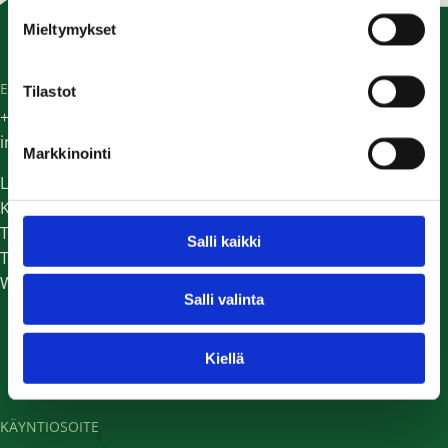
Mieltymykset
EG TRADING
Tilastot
+358 (0) 9 298 9924
info@eg-trading.fi
Markkinointi
Laskutustiedot
Kaikki yhteystiedot
Tilaa uutiskirje
Salli kaikki
Tietosuojaseloste
Whistleblower-ilmoituskanava
Salli valinta
Kiellä
KÄYNTIOSOITE