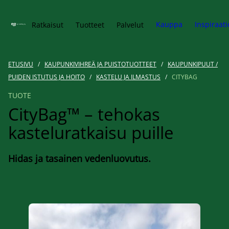
Siirry pääsisältöön
Kauppa
Inspiraati
Ratkaisut
Tuotteet
Palvelut
ETUSIVU
/
KAUPUNKIVIHREÄ JA PUISTOTUOTTEET
/
KAUPUNKIPUUT /
PUIDEN ISTUTUS JA HOITO
/
KASTELU JA ILMASTUS
/
CITYBAG
TUOTE
CityBag™ – tehokas
kasteluratkaisu puille
Hidas ja tasainen vedenluovutus.