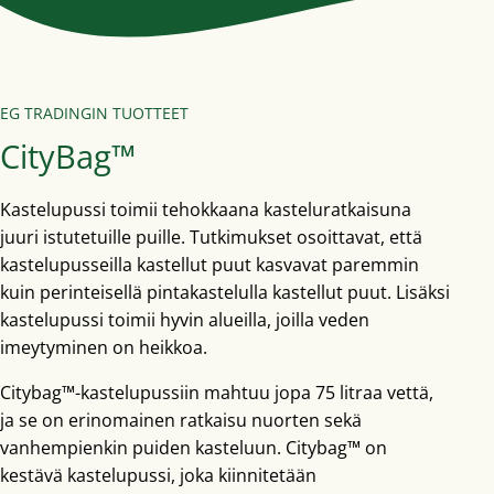
EG TRADINGIN TUOTTEET
CityBag™
Kastelupussi toimii tehokkaana kasteluratkaisuna
juuri istutetuille puille. Tutkimukset osoittavat, että
kastelupusseilla kastellut puut kasvavat paremmin
kuin perinteisellä pintakastelulla kastellut puut. Lisäksi
kastelupussi toimii hyvin alueilla, joilla veden
imeytyminen on heikkoa.
Citybag™-kastelupussiin mahtuu jopa 75 litraa vettä,
ja se on erinomainen ratkaisu nuorten sekä
vanhempienkin puiden kasteluun. Citybag™ on
kestävä kastelupussi, joka kiinnitetään