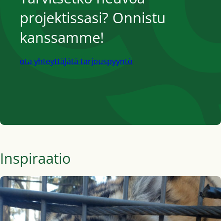
projektissasi? Onnistu
kanssamme!
ota yhteyttä
Jätä tarjouspyyntö
Inspiraatio