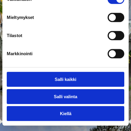
valinta
Mieltymykset
Tilastot
Markkinointi
Salli kaikki
Salli valinta
Kiellä