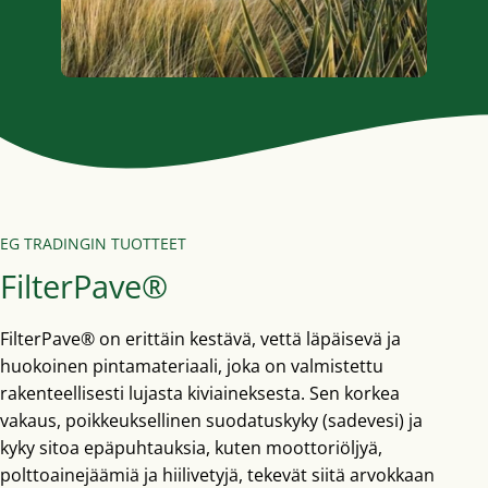
EG TRADINGIN TUOTTEET
FilterPave®
FilterPave® on erittäin kestävä, vettä läpäisevä ja
huokoinen pintamateriaali, joka on valmistettu
rakenteellisesti lujasta kiviaineksesta. Sen korkea
vakaus, poikkeuksellinen suodatuskyky (sadevesi) ja
kyky sitoa epäpuhtauksia, kuten moottoriöljyä,
polttoainejäämiä ja hiilivetyjä, tekevät siitä arvokkaan