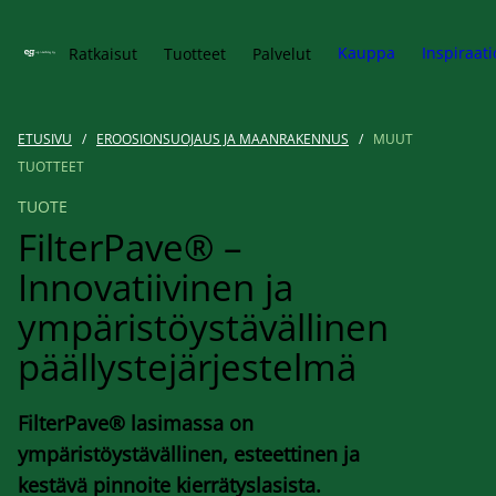
Siirry pääsisältöön
Kauppa
Inspiraati
Ratkaisut
Tuotteet
Palvelut
ETUSIVU
/
EROOSIONSUOJAUS JA MAANRAKENNUS
/
MUUT
TUOTTEET
TUOTE
FilterPave® –
Innovatiivinen ja
ympäristöystävällinen
päällystejärjestelmä
FilterPave® lasimassa on
ympäristöystävällinen, esteettinen ja
kestävä pinnoite kierrätyslasista.