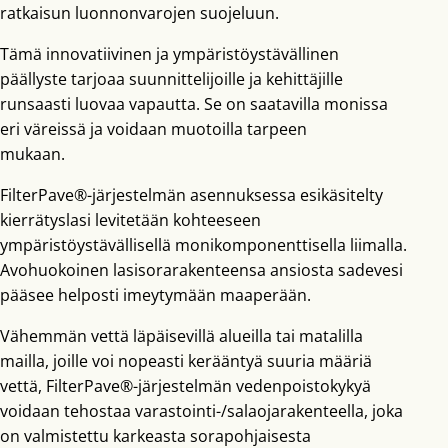
ratkaisun luonnonvarojen suojeluun.
Tämä innovatiivinen ja ympäristöystävällinen
päällyste tarjoaa suunnittelijoille ja kehittäjille
runsaasti luovaa vapautta. Se on saatavilla monissa
eri väreissä ja voidaan muotoilla tarpeen
mukaan.
FilterPave®-järjestelmän asennuksessa esikäsitelty
kierrätyslasi levitetään kohteeseen
ympäristöystävällisellä monikomponenttisella liimalla.
Avohuokoinen lasisorarakenteensa ansiosta sadevesi
pääsee helposti imeytymään maaperään.
Vähemmän vettä läpäisevillä alueilla tai matalilla
mailla, joille voi nopeasti kerääntyä suuria määriä
vettä, FilterPave®-järjestelmän vedenpoistokykyä
voidaan tehostaa varastointi-/salaojarakenteella, joka
on valmistettu karkeasta sorapohjaisesta