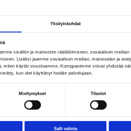
Yksityiskohdat
itä
mme sisällön ja mainosten räätälöimiseen, sosiaalisen median
iseen. Lisäksi jaamme sosiaalisen median, mainosalan ja analy
, miten käytät sivustoamme. Kumppanimme voivat yhdistää näitä t
n kerätty, kun olet käyttänyt heidän palvelujaan.
Mieltymykset
Tilastot
Salli valinta