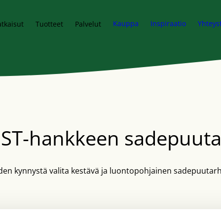
Kauppa
Inspiraatio
Yhteys
tkaisut
Tuotteet
Palvelut
IST-hankkeen sadepuuta
 kynnystä valita kestävä ja luontopohjainen sadepuutarha 