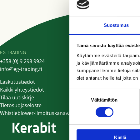
Suostumus
Tämä sivusto käyttää eväste
EG TRADING
Käytämme evästeitä tarjoama
+358 (0) 9 298 9924
ja kävijämäärämme analysoim
info@eg-trading.fi
kumppaneillemme tietoja siitä
olet antanut heille tai joita o
Laskutustiedot
Kaikki yhteystiedot
Suostumuksen
Tilaa uutiskirje
Välttämätön
valinta
Tietosuojaseloste
Whistleblower-ilmoituskanava
Kiellä