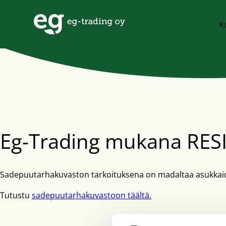
Siirry pääsisältöön
Ra
Eg-Trading mukana RES
Sadepuutarhakuvaston tarkoituksena on madaltaa asukkaiden
Tutustu
sadepuutarhakuvastoon täältä.